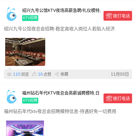
绍兴九号公馆KTV夜场高薪急聘/礼仪模特,
拨打电话
日结工资包住宿,稳定上班多,无经验可培
KTV招聘
训
绍兴九号公馆夜总会招聘-稳定高收入岗位人若陷入经济
110
16
收藏
11月03日
浏览
点赞
福州钻石年代KTV夜总会高薪诚聘模特,日
拨打电话
结薪资待遇优,免一切费用,形象气质佳优
KTV招聘
先
福州钻石年代ktv夜总会招聘模特信息-待遇好免一切费用