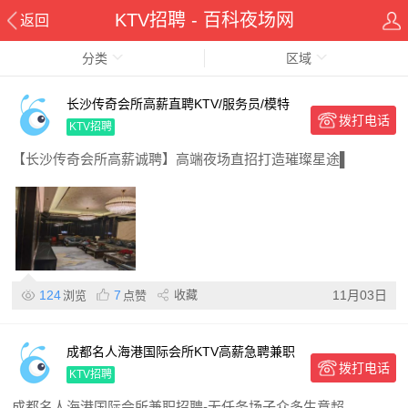
KTV招聘 - 百科夜场网
返回
分类
区域
长沙传奇会所高薪直聘KTV/服务员/模特
拨打电话
日结高薪 提供住宿 晋升快 不穿工衣 诚邀
KTV招聘
加入
【长沙传奇会所高薪诚聘】高端夜场直招打造璀璨星途▌
124
7
收藏
11月03日
浏览
点赞
成都名人海港国际会所KTV高薪急聘兼职
拨打电话
服务员/无任务场子多,轻松日结
KTV招聘
成都名人海港国际会所兼职招聘-无任务场子众多生意超