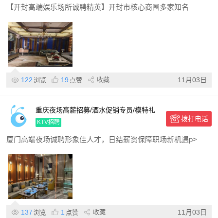
【开封高端娱乐场所诚聘精英】开封市核心商圈多家知名
122
19
收藏
11月03日
浏览
点赞
重庆夜场高薪招募/酒水促销专员/模特礼
拨打电话
仪,晋升快助企业共赢辉煌
KTV招聘
厦门高端夜场诚聘形象佳人才，日结薪资保障职场新机遇p>
137
1
收藏
11月03日
浏览
点赞