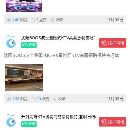
140
3
收藏
11月03日
浏览
点赞
沈阳BOOS波士量贩式KTV高薪急聘夜场/
拨打电话
模特,日结包住宿,需求大待遇优,轻松赚
KTV招聘
沈阳BOOS波士量贩式KTV&星悦汇KTV高薪招聘模特待遇优
133
20
收藏
11月03日
浏览
点赞
开封高端KTV诚聘商务接待模特,兼职日结/
拨打电话
全职高薪,无轻松入职
KTV招聘