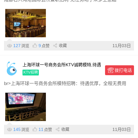
127
9
收藏
11月03日
浏览
点赞
上海环球一号商务会所KTV诚聘模特,待遇
拨打电话
优厚免费用,日结高薪轻松上岗
KTV招聘
br>上海环球一号商务会所模特招聘：待遇优厚，全程无费用
145
11
收藏
11月03日
浏览
点赞