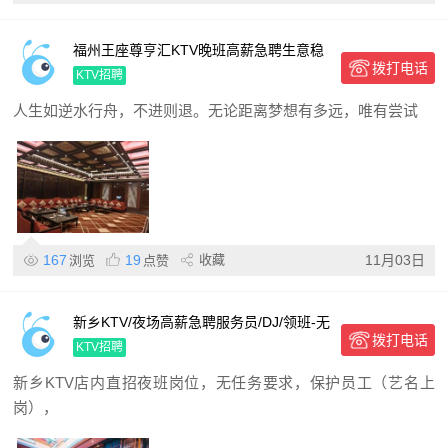
福州王座尊亨汇KTV晚班高薪急聘生意稳
拨打电话
定,报销路费,诚邀夜场精英加入,共筑财富
KTV招聘
梦想
人生如逆水行舟，不进则退。无论距离梦想有多远，唯有尝试
167
19
收藏
11月03日
浏览
点赞
新乡KTV/夜场高薪急聘服务员/DJ/领班-无
拨打电话
任务店内直招 日结包住环境优
KTV招聘
新乡KTV店内直招夜班岗位，无任务要求，保护员工（艺名上
岗），