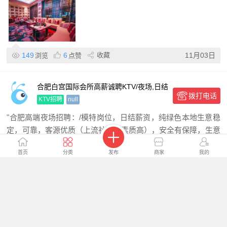
149
6
收藏
11月03日
浏览
点赞
合肥白宫国际会所高薪诚聘KTV/夜场,日结
拨打电话
不穿工衣,纯绿色环境,形象气质佳优先,轻
KTV招聘
null
松
"合肥高端夜场招聘：/模特岗位，日结薪资，纯绿色本地生意稳
定，可靠，客源优质（上流社会，素质高），安全有保障，生意
红火无空"
首页
分类
发布
商家
我的
147
13
收藏
11月03日
浏览
点赞
上海金箭夜场高薪急聘礼仪模特服务员,可
拨打电话
兼职/外地报销路费+豪车接送,日结薪资精
KTV招聘
null
英招募